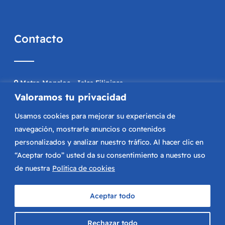
Contacto
Metro Moncloa - Islas Filipinas
C/ de Donoso Cortés 71, Moncloa -
Valoramos tu privacidad
Aravaca, 28015 Argüelles (Madrid)
Usamos cookies para mejorar su experiencia de
navegación, mostrarle anuncios o contenidos
915 43 67 50
copiasmla@gmail.com
personalizados y analizar nuestro tráfico. Al hacer clic en
“Aceptar todo” usted da su consentimiento a nuestro uso
de nuestra
Política de cookies
© Copyright 2024 MLA Reprografía |
Aviso legal y Privacidad
|
Aceptar todo
Accesibilidad
.
Diseñado por
Citiservi Media
Rechazar todo